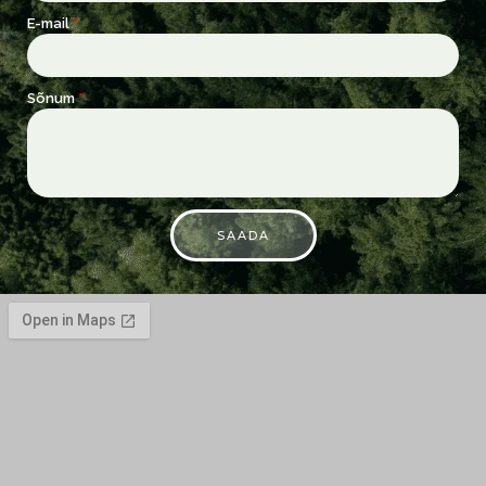
E-mail
Sõnum
SAADA